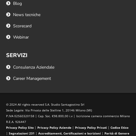
Blog
News tecniche
Scorecard
Webinar
SERVIZI
Consulenza Aziendale
Career Management
© 2024 All rights reserved S.A. Studio Santagostino Srl
Sede Legale: Via Privata delle Stelline 1, 20146 Milano (MI)
P.IVA 02560320158 | Cap. Soc. €98.800,00 i.v | Iscrizione camera commercio Milano
R.E.A. 926447
Privacy Policy Sito
|
Privacy Policy Aziende
|
Privacy Policy Privati
|
Codice Etico
|
Segnalazioni 231
|
Accreditamenti, Certificazioni e Iscrizioni
|
Parità di Genere