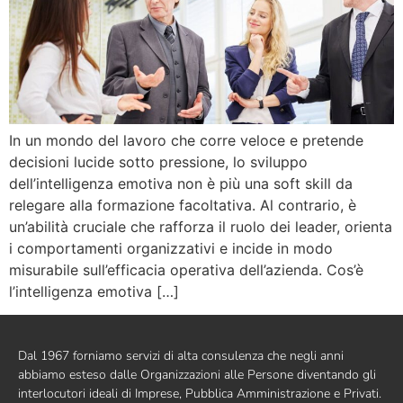
In un mondo del lavoro che corre veloce e pretende
decisioni lucide sotto pressione, lo sviluppo
dell’intelligenza emotiva non è più una soft skill da
relegare alla formazione facoltativa. Al contrario, è
un’abilità cruciale che rafforza il ruolo dei leader, orienta
i comportamenti organizzativi e incide in modo
misurabile sull’efficacia operativa dell’azienda. Cos’è
l’intelligenza emotiva […]
Dal 1967 forniamo servizi di alta consulenza che negli anni
abbiamo esteso dalle Organizzazioni alle Persone diventando gli
interlocutori ideali di Imprese, Pubblica Amministrazione e Privati.