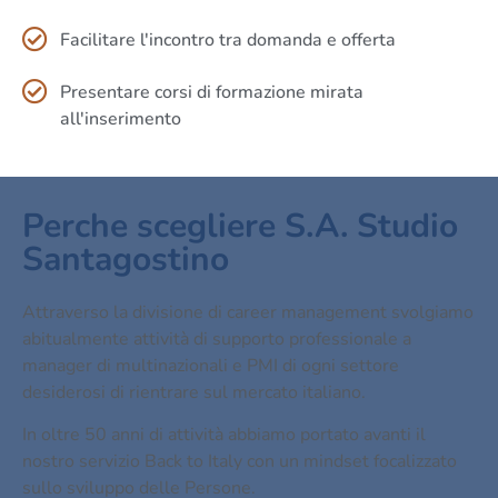
Facilitare l'incontro tra domanda e offerta
Presentare corsi di formazione mirata
all'inserimento
Perche scegliere S.A. Studio
Santagostino
Attraverso la divisione di career management svolgiamo
abitualmente attività di supporto professionale a
manager di multinazionali e PMI di ogni settore
desiderosi di rientrare sul mercato italiano.
In oltre 50 anni di attività abbiamo portato avanti il
nostro servizio Back to Italy con un mindset focalizzato
sullo sviluppo delle Persone.