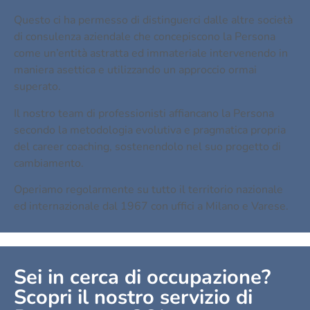
Questo ci ha permesso di distinguerci dalle altre società
di consulenza aziendale che concepiscono la Persona
come un’entità astratta ed immateriale intervenendo in
maniera asettica e utilizzando un approccio ormai
superato.
Il nostro team di professionisti affiancano la Persona
secondo la metodologia evolutiva e pragmatica propria
del career coaching, sostenendolo nel suo progetto di
cambiamento.
Operiamo regolarmente su tutto il territorio nazionale
ed internazionale dal 1967 con uffici a Milano e Varese.
Sei in cerca di occupazione?
Scopri il nostro servizio di