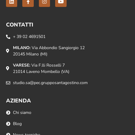
CONTATTI
+ 39 02 4691501
MILANO:
Via Abbondio Sangiorgio 12
20145 Milano (MI)
VARESE:
Via F.lli Rosselli 7
21014 Laveno Mombello (VA)
studio.sa@pec.grupposantagostino.com
AZIENDA
Chi siamo
Blog
News tecniche