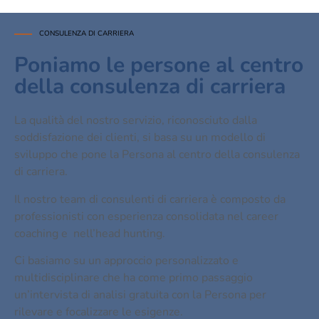
CONSULENZA DI CARRIERA
Poniamo le persone al centro
della consulenza di carriera
La qualità del nostro servizio, riconosciuto dalla
soddisfazione dei clienti, si basa su un modello di
sviluppo che pone la Persona al centro della consulenza
di carriera.
Il nostro team di consulenti di carriera è composto da
professionisti con esperienza consolidata nel career
coaching e nell’head hunting.
Ci basiamo su un approccio personalizzato e
multidisciplinare che ha come primo passaggio
un’intervista di analisi gratuita con la Persona per
rilevare e focalizzare le esigenze.