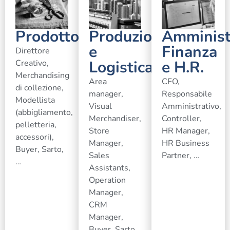
Prodotto
Produzione
Amminist
e
Finanza
Direttore
Logistica
e H.R.
Creativo,
Merchandising
Area
CFO,
di collezione,
manager,
Responsabile
Modellista
Visual
Amministrativo,
(abbigliamento,
Merchandiser,
Controller,
pelletteria,
Store
HR Manager,
accessori),
Manager,
HR Business
Buyer, Sarto,
Sales
Partner, …
…
Assistants,
Operation
Manager,
CRM
Manager,
Buyer, Sarto