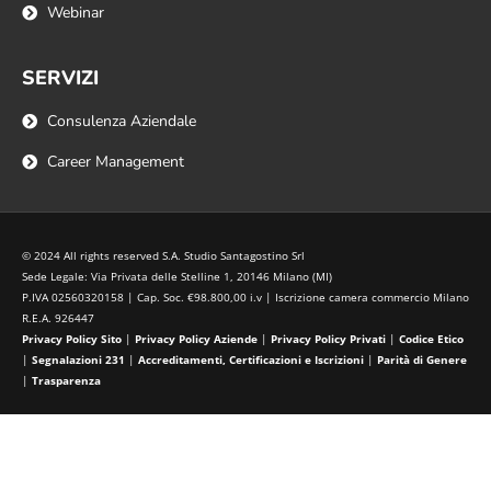
Webinar
SERVIZI
Consulenza Aziendale
Career Management
© 2024 All rights reserved S.A. Studio Santagostino Srl
Sede Legale: Via Privata delle Stelline 1, 20146 Milano (MI)
P.IVA 02560320158 | Cap. Soc. €98.800,00 i.v | Iscrizione camera commercio Milano
R.E.A. 926447
Privacy Policy Sito
|
Privacy Policy Aziende
|
Privacy Policy Privati
|
Codice Etico
|
Segnalazioni 231
|
Accreditamenti, Certificazioni e Iscrizioni
|
Parità di Genere
|
Trasparenza