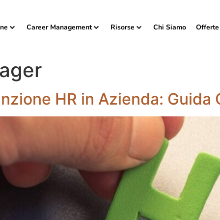
one
Career Management
Risorse
Chi Siamo
Offerte
nager
nzione HR in Azienda: Guida