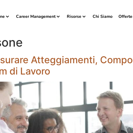
one
Career Management
Risorse
Chi Siamo
Offerte
sone
urare Atteggiamenti, Compo
m di Lavoro