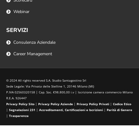
Scorecard
Webinar
SERVIZI
Consulenza Aziendale
Career Management
© 2024 All rights reserved S.A. Studio Santagostino Srl
Sede Legale: Via Privata delle Stelline 1, 20146 Milano (MI)
P.IVA 02560320158 | Cap. Soc. €98.800,00 i.v | Iscrizione camera commercio Milano
R.E.A. 926447
Privacy Policy Sito
|
Privacy Policy Aziende
|
Privacy Policy Privati
|
Codice Etico
|
Segnalazioni 231
|
Accreditamenti, Certificazioni e Iscrizioni
|
Parità di Genere
|
Trasparenza