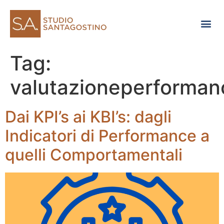
Consulenza di direzione
Tag:
valutazioneperforman
Dai KPI’s ai KBI’s: dagli
Indicatori di Performance a
quelli Comportamentali