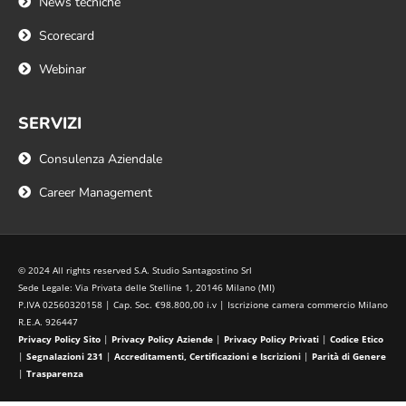
News tecniche
Scorecard
Webinar
SERVIZI
Consulenza Aziendale
Career Management
© 2024 All rights reserved S.A. Studio Santagostino Srl
Sede Legale: Via Privata delle Stelline 1, 20146 Milano (MI)
P.IVA 02560320158 | Cap. Soc. €98.800,00 i.v | Iscrizione camera commercio Milano
R.E.A. 926447
Privacy Policy Sito
|
Privacy Policy Aziende
|
Privacy Policy Privati
|
Codice Etico
|
Segnalazioni 231
|
Accreditamenti, Certificazioni e Iscrizioni
|
Parità di Genere
|
Trasparenza