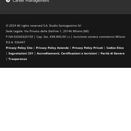
Career Management
© 2024 All rights reserved S.A. Studio Santagostino Srl
Sede Legale: Via Privata delle Stelline 1, 20146 Milano (MI)
P.IVA 02560320158 | Cap. Soc. €98.800,00 i.v | Iscrizione camera commercio Milano
R.E.A. 926447
Privacy Policy Sito
|
Privacy Policy Aziende
|
Privacy Policy Privati
|
Codice Etico
|
Segnalazioni 231
|
Accreditamenti, Certificazioni e Iscrizioni
|
Parità di Genere
|
Trasparenza