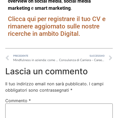
overview on social media
,
social media
marketing
e
smart marketing
.
Clicca qui per registrare il tuo CV e
rimanere aggiornato sulle nostre
ricerche in ambito Digital.
PRECEDENTE
SUCCESSIVO
Mindfulness in azienda: come gestire lo stress del Management
Consulenza di Carriera – Career Coaching: l’esperienza di Giuliana Brancucci
Lascia un commento
Il tuo indirizzo email non sarà pubblicato.
I campi
obbligatori sono contrassegnati
*
Commento
*