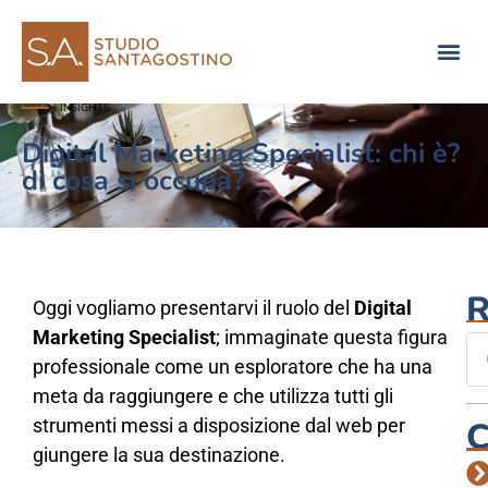
Consulenza di direzione
INSIGHTS
Digital Marketing Specialist: chi è?
di cosa si occupa?
R
Oggi vogliamo presentarvi il ruolo del
Digital
Marketing Specialist
; immaginate questa figura
professionale come un esploratore che ha una
meta da raggiungere e che utilizza tutti gli
strumenti messi a disposizione dal web per
C
giungere la sua destinazione.