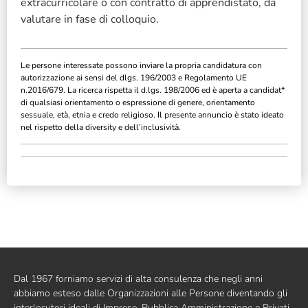
extracurricolare o con contratto di apprendistato, da
valutare in fase di colloquio.
Le persone interessate possono inviare la propria candidatura con
autorizzazione ai sensi del dlgs. 196/2003 e Regolamento UE
n.2016/679. La ricerca rispetta il d.lgs. 198/2006 ed è aperta a candidat*
di qualsiasi orientamento o espressione di genere, orientamento
sessuale, età, etnia e credo religioso. Il presente annuncio è stato ideato
nel rispetto della diversity e dell’inclusività.
Dal 1967 forniamo servizi di alta consulenza che negli anni
abbiamo esteso dalle Organizzazioni alle Persone diventando gli
interlocutori ideali di Imprese, Pubblica Amministrazione e Privati.