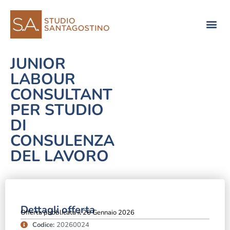
Consulenza di direzione
JUNIOR
LABOUR
CONSULTANT
PER STUDIO
DI
CONSULENZA
DEL LAVORO
Dettagli offerta
Offerta pubblicata il 26 Gennaio 2026
Codice:
20260024