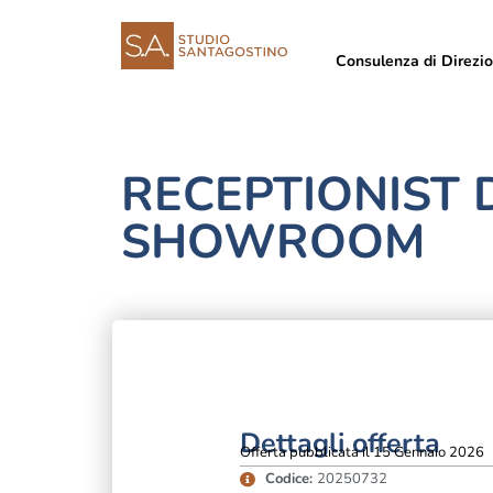
Consulenza di Direzi
RECEPTIONIST 
SHOWROOM
Dettagli offerta
Offerta pubblicata il 15 Gennaio 2026
Codice:
20250732