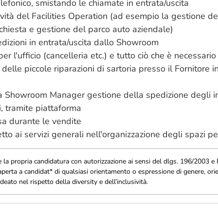
elefonico, smistando le chiamate in entrata/uscita
ità del Facilities Operation (ad esempio la gestione dell
ichiesta e gestione del parco auto aziendale)
dizioni in entrata/uscita dallo Showroom
per l'ufficio (cancelleria etc.) e tutto ciò che è necessar
elle piccole riparazioni di sartoria presso il Fornitore i
a Showroom Manager gestione della spedizione degli invi
i, tramite piattaforma
sa durante le vendite
o ai servizi generali nell'organizzazione degli spazi pe
e la propria candidatura con autorizzazione ai sensi del dlgs. 196/2003
è aperta a candidat* di qualsiasi orientamento o espressione di genere, or
deato nel rispetto della diversity e dell’inclusività.