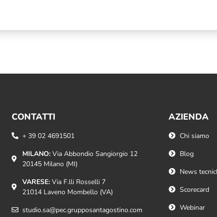
CONTATTI
AZIENDA
+ 39 02 4691501
Chi siamo
MILANO:
Via Abbondio Sangiorgio 12
Blog
20145 Milano (MI)
News tecnic
VARESE:
Via F.lli Rosselli 7
Scorecard
21014 Laveno Mombello (VA)
Webinar
studio.sa@pec.grupposantagostino.com