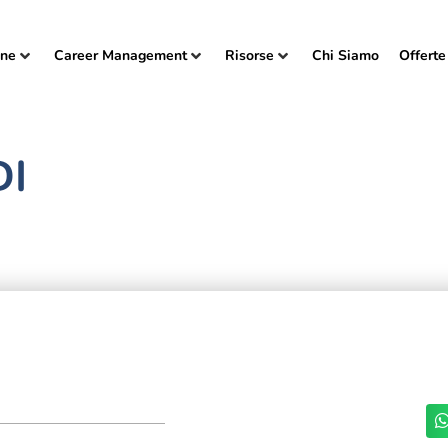
one
Career Management
Risorse
Chi Siamo
Offerte
DI