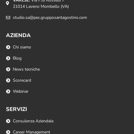
VARESE:
Via F.lli Rosselli 7
21014 Laveno Mombello (VA)
studio.sa@pec.grupposantagostino.com
AZIENDA
Chi siamo
Blog
News tecniche
Scorecard
Webinar
SERVIZI
Consulenza Aziendale
Career Management