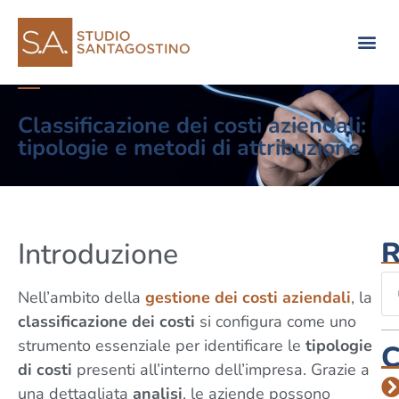
Consulenza di direzione
INSIGHTS
Classificazione dei costi aziendali:
tipologie e metodi di attribuzione
R
Introduzione
Nell’ambito della
gestione dei costi aziendali
, la
classificazione dei costi
si configura come uno
strumento essenziale per identificare le
tipologie
C
di costi
presenti all’interno dell’impresa. Grazie a
una dettagliata
analisi
, le aziende possono