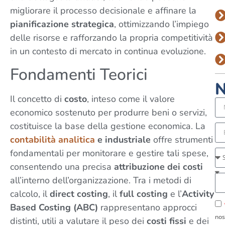
migliorare il processo decisionale e affinare la
pianificazione strategica
, ottimizzando l’impiego
delle risorse e rafforzando la propria competitività
in un contesto di mercato in continua evoluzione.
Fondamenti Teorici
N
Il concetto di
costo
, inteso come il valore
economico sostenuto per produrre beni o servizi,
costituisce la base della gestione economica. La
contabilità analitica
e industriale
offre strumenti
fondamentali per monitorare e gestire tali spese,
consentendo una precisa
attribuzione dei costi
all’interno dell’organizzazione. Tra i metodi di
calcolo, il
direct costing
, il
full costing
e l’
Activity
Based Costing (ABC)
rappresentano approcci
nos
distinti, utili a valutare il peso dei
costi fissi
e dei