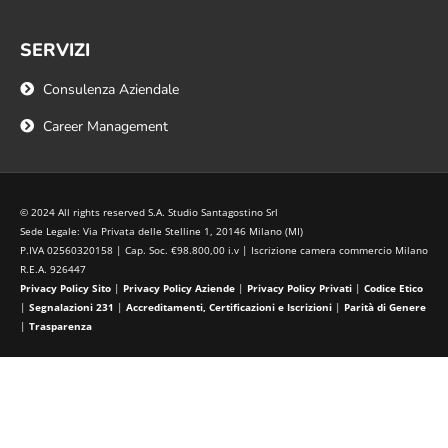
SERVIZI
Consulenza Aziendale
Career Management
© 2024 All rights reserved S.A. Studio Santagostino Srl
Sede Legale: Via Privata delle Stelline 1, 20146 Milano (MI)
P.IVA 02560320158 | Cap. Soc. €98.800,00 i.v | Iscrizione camera commercio Milano
R.E.A. 926447
Privacy Policy Sito
|
Privacy Policy Aziende
|
Privacy Policy Privati
|
Codice Etico
|
Segnalazioni 231
|
Accreditamenti, Certificazioni e Iscrizioni
|
Parità di Genere
|
Trasparenza