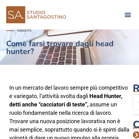
Consulenza di direzione
INSIGHTS
Come farsi trovare dagli head
hunter?
R
In un mercato del lavoro sempre più competitivo
e variegato, l’attività svolta dagli
Head Hunter,
detti anche “cacciatori di teste”,
assume un
ruolo fondamentale nella ricerca di lavoro.
Trovare una nuova posizione lavorativa non è
C
mai semplice, soprattutto quando si è spinti dalla
volontà di dare un nuovo impulso alla propria