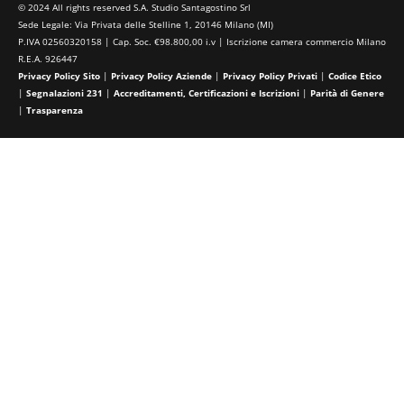
© 2024 All rights reserved S.A. Studio Santagostino Srl
Sede Legale: Via Privata delle Stelline 1, 20146 Milano (MI)
P.IVA 02560320158 | Cap. Soc. €98.800,00 i.v | Iscrizione camera commercio Milano
R.E.A. 926447
Privacy Policy Sito
|
Privacy Policy Aziende
|
Privacy Policy Privati
|
Codice Etico
|
Segnalazioni 231
|
Accreditamenti, Certificazioni e Iscrizioni
|
Parità di Genere
|
Trasparenza