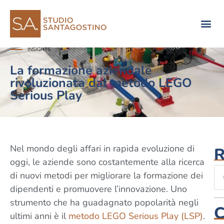
Consulenza di direzione
INSIGHTS
La formazione aziendale
rivoluzionata dal metodo LEGO
Serious Play
Nel mondo degli affari in rapida evoluzione di
R
oggi, le aziende sono costantemente alla ricerca
di nuovi metodi per migliorare la formazione dei
dipendenti e promuovere l’innovazione. Uno
strumento che ha guadagnato popolarità negli
C
ultimi anni è il
metodo LEGO Serious Play (LSP)
.