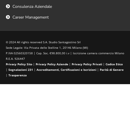
Consulenza Aziendale
Career Management
© 2024 All rights reserved S.A. Studio Santagostino Srl
Sede Legale: Via Privata delle Stelline 1, 20146 Milano (MI)
P.IVA 02560320158 | Cap. Soc. €98.800,00 i.v | Iscrizione camera commercio Milano
R.E.A. 926447
Privacy Policy Sito
|
Privacy Policy Aziende
|
Privacy Policy Privati
|
Codice Etico
|
Segnalazioni 231
|
Accreditamenti, Certificazioni e Iscrizioni
|
Parità di Genere
|
Trasparenza