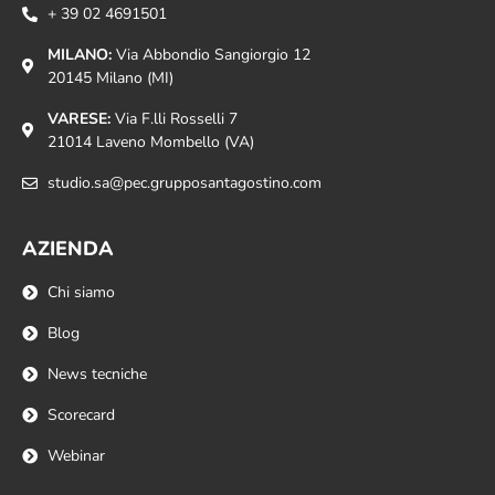
+ 39 02 4691501
MILANO:
Via Abbondio Sangiorgio 12
20145 Milano (MI)
VARESE:
Via F.lli Rosselli 7
21014 Laveno Mombello (VA)
studio.sa@pec.grupposantagostino.com
AZIENDA
Chi siamo
Blog
News tecniche
Scorecard
Webinar