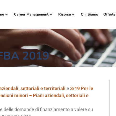
one
Career Management
Risorse
Chi Siamo
Offerte
 FBA 2019
ziendali, settoriali e territoriali
e
3/19 Per le
sioni minori – Piani aziendali, settoriali e
ne delle domande di finanziamento a valere su