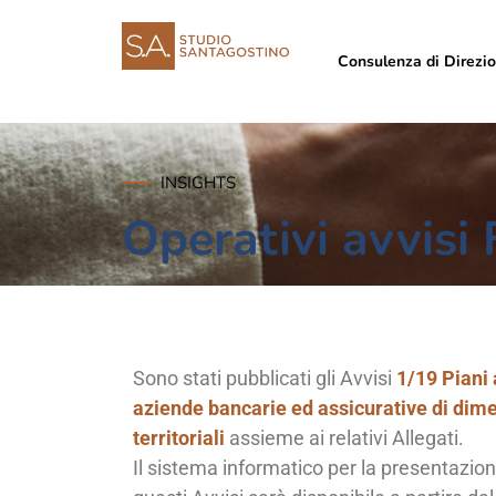
Consulenza di Direzi
INSIGHTS
Operativi avvisi
Sono stati pubblicati gli Avvisi
1/19 Piani a
aziende bancarie ed assicurative di dimen
territoriali
assieme ai relativi Allegati.
Il sistema informatico per la presentazio