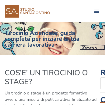
Consulenza di direzione
INSIGHTS
Tirocinio Aziendale: guida
completa per iniziare la tua
carriera lavorativa
R
COS’E’ UN TIROCINIO O
STAGE?
Un tirocinio o stage è un progetto formativo
C
ovvero una misura di politica attiva finalizzato ad