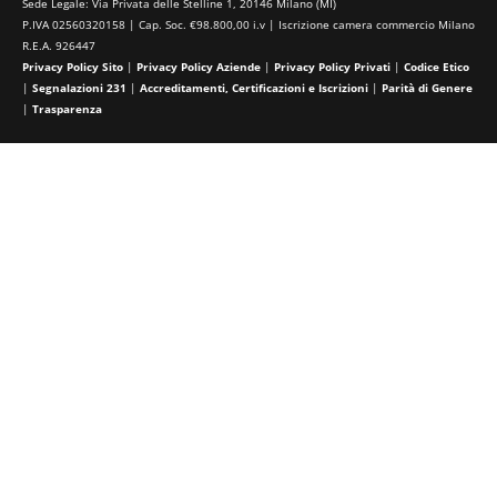
Sede Legale: Via Privata delle Stelline 1, 20146 Milano (MI)
P.IVA 02560320158 | Cap. Soc. €98.800,00 i.v | Iscrizione camera commercio Milano
R.E.A. 926447
Privacy Policy Sito
|
Privacy Policy Aziende
|
Privacy Policy Privati
|
Codice Etico
|
Segnalazioni 231
|
Accreditamenti, Certificazioni e Iscrizioni
|
Parità di Genere
|
Trasparenza