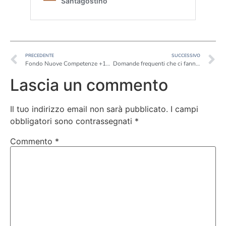
PRECEDENTE
SUCCESSIVO
Fondo Nuove Competenze +180 milioni e scadenza al 27 marzo 2023
Domande frequenti che ci fanno le aziende che vogliono attivare un tirocinio o stage
Lascia un commento
Il tuo indirizzo email non sarà pubblicato.
I campi
obbligatori sono contrassegnati
*
Commento
*