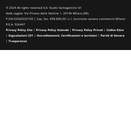
© 2024 All rights reserved S.A. Studio Santagostino Srl
Sede Legale: Via Privata delle Stelline 1, 20146 Milano (MI)
P.IVA 02560320158 | Cap. Soc. €98.800,00 i.v | Iscrizione camera commercio Milano
R.E.A. 926447
Privacy Policy Sito
|
Privacy Policy Aziende
|
Privacy Policy Privati
|
Codice Etico
|
Segnalazioni 231
|
Accreditamenti, Certificazioni e Iscrizioni
|
Parità di Genere
|
Trasparenza