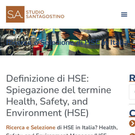
Consulenza di direzione
INSIGHTS
Ricerca e Selezione di HSE in Italia
R
Definizione di HSE:
Spiegazione del termine
Health, Safety, and
Environment (HSE)
C
Ricerca e Selezione
di HSE in Italia? Health,