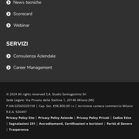
News tecniche
Scorecard
Webinar
SERVIZI
Consulenza Aziendale
Career Management
© 2024 All rights reserved S.A. Studio Santagostino Srl
Sede Legale: Via Privata delle Stelline 1, 20146 Milano (MI)
P.IVA 02560320158 | Cap. Soc. €98.800,00 i.v | Iscrizione camera commercio Milano
R.E.A. 926447
Privacy Policy Sito
|
Privacy Policy Aziende
|
Privacy Policy Privati
|
Codice Etico
|
Segnalazioni 231
|
Accreditamenti, Certificazioni e Iscrizioni
|
Parità di Genere
|
Trasparenza