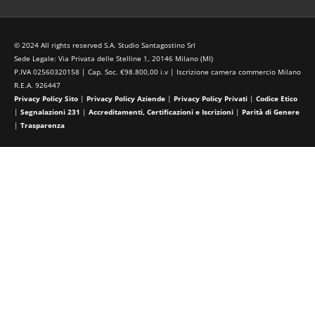
© 2024 All rights reserved S.A. Studio Santagostino Srl
Sede Legale: Via Privata delle Stelline 1, 20146 Milano (MI)
P.IVA 02560320158 | Cap. Soc. €98.800,00 i.v | Iscrizione camera commercio Milano
R.E.A. 926447
Privacy Policy Sito
|
Privacy Policy Aziende
|
Privacy Policy Privati
|
Codice Etico
|
Segnalazioni 231
|
Accreditamenti, Certificazioni e Iscrizioni
|
Parità di Genere
|
Trasparenza