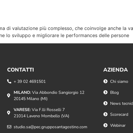
tema di valutazione più complesso, che coinvolge anche la v
rne lo sviluppo e migliorare le performances delle persone
CONTATTI
AZIENDA
+ 39 02 4691501
Chi siamo
MILANO:
Via Abbondio Sangiorgio 12
Blog
20145 Milano (MI)
News tecnic
VARESE:
Via F.lli Rosselli 7
Scorecard
21014 Laveno Mombello (VA)
Webinar
studio.sa@pec.grupposantagostino.com