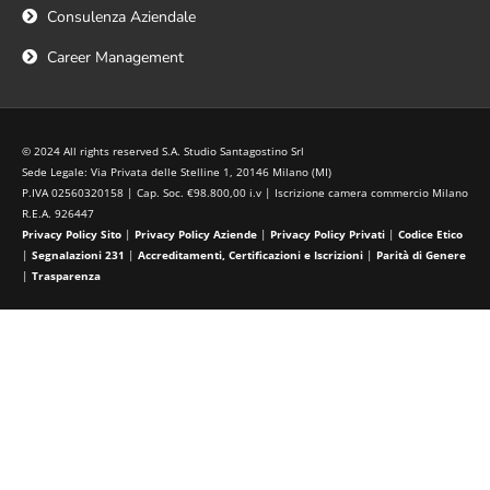
Consulenza Aziendale
Career Management
© 2024 All rights reserved S.A. Studio Santagostino Srl
Sede Legale: Via Privata delle Stelline 1, 20146 Milano (MI)
P.IVA 02560320158 | Cap. Soc. €98.800,00 i.v | Iscrizione camera commercio Milano
R.E.A. 926447
Privacy Policy Sito
|
Privacy Policy Aziende
|
Privacy Policy Privati
|
Codice Etico
|
Segnalazioni 231
|
Accreditamenti, Certificazioni e Iscrizioni
|
Parità di Genere
|
Trasparenza