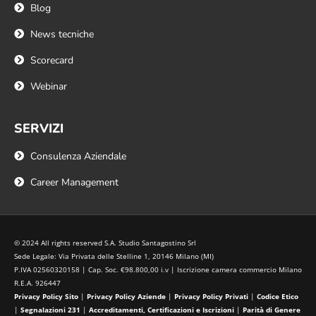
Blog
News tecniche
Scorecard
Webinar
SERVIZI
Consulenza Aziendale
Career Management
© 2024 All rights reserved S.A. Studio Santagostino Srl
Sede Legale: Via Privata delle Stelline 1, 20146 Milano (MI)
P.IVA 02560320158 | Cap. Soc. €98.800,00 i.v | Iscrizione camera commercio Milano
R.E.A. 926447
Privacy Policy Sito
|
Privacy Policy Aziende
|
Privacy Policy Privati
|
Codice Etico
|
Segnalazioni 231
|
Accreditamenti, Certificazioni e Iscrizioni
|
Parità di Genere